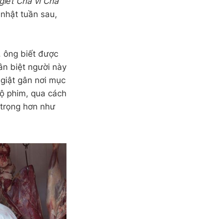
giết Cha vì Cha
 nhật tuần sau,
, ông biết được
ân biệt người này
 giật gân nơi mục
Bộ phim, qua cách
 trọng hơn như