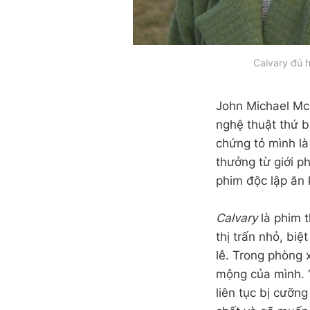
Calvary đủ h
John Michael Mc
nghệ thuật thứ b
chứng tỏ mình là
thưởng từ giới p
phim độc lập ăn 
Calvary
là phim 
thị trấn nhỏ, biệ
lễ. Trong phòng 
mộng của mình. “C
liên tục bị cưỡng