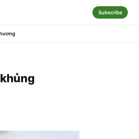
Subscribe
hương
i khủng