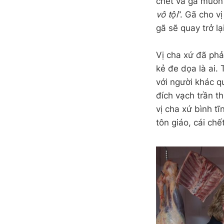
chết và gã muốn t
vô tội
”. Gã cho v
gã sẽ quay trở l
Vị cha xứ đã phả
kẻ đe dọa là ai. 
với người khác q
đích vạch trần t
vị cha xứ bình t
tôn giáo, cái chế