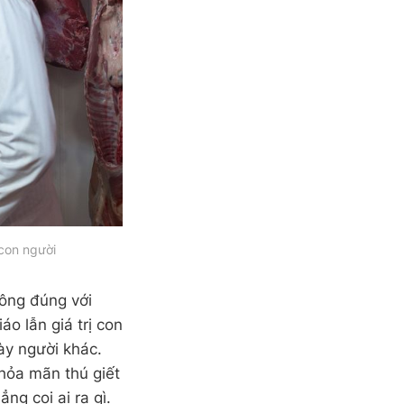
 con người
hông đúng với
áo lẫn giá trị con
ày người khác.
thỏa mãn thú giết
ng coi ai ra gì.