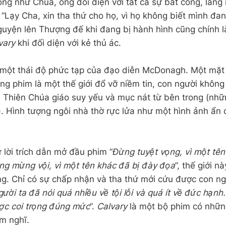
iống như Chúa, ông đối diện với tất cả sự bất công, lăng
 “Lạy Cha, xin tha thứ cho họ, vì họ không biết mình đang
uyện lên Thượng đế khi đang bị hành hình cũng chính là
vary
khi đối diện với kẻ thủ ác.
 một thái độ phức tạp của đạo diễn McDonagh. Một mặt 
rong phim là một thế giới đổ vỡ niềm tin, con người khôn
. Thiên Chúa giáo suy yếu và mục nát từ bên trong (nhữ
. Hình tượng ngôi nhà thờ rực lửa như một hình ảnh ẩn d
lời trích dẫn mở đầu phim “
Đừng tuyệt vọng, vì một tê
ng mừng vội, vì một tên khác đã bị đày đọa
”, thế giới 
ng. Chỉ có sự chấp nhận và tha thứ mới cứu được con ng
ười ta đã nói quá nhiều về tội lỗi và quá ít về đức hạnh
ợc coi trọng đúng mức
”.
Calvary
là một bộ phim có nhữn
m nghĩ.