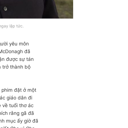
ngay lập tức.
gười yêu môn
 McDonagh đã
n được sự tán
à trở thành bộ
h phim đặt ở một
các giáo dân đi
 về tuổi thơ ác
hích rằng gã đã
inh mục ấy giờ đã