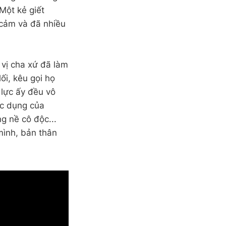
Một kẻ giết
 cảm và đã nhiều
 vị cha xứ đã làm
ối, kêu gọi họ
 lực ấy đều vô
ác dụng của
g nề cô độc...
mình, bản thân