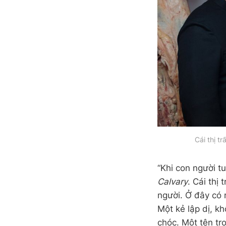
Cái thị t
“Khi con người t
Calvary
. Cái thị
người. Ở đây có 
Một kẻ lập dị, kh
chóc. Một tên trọ