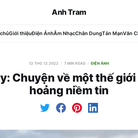
Anh Tram
 chủ
Giới thiệu
Điện Ảnh
Âm Nhạc
Chân Dung
Tản Mạn
Văn C
12 THG 12 2022
7 MIN READ
ĐIỆN ẢNH
y: Chuyện về một thế giớ
hoảng niềm tin