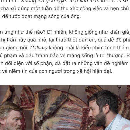
rả thù. “
Không ích gì khi giết một linh mục tồi… Con sẽ 
ị cha xứ đúng một tuần để thu xếp công việc và hẹn chủ
ại để tước đoạt mạng sống của ông.
n ứng như thế nào? Dĩ nhiên, không giống như khán giả
Thị trấn này quá nhỏ, lại thưa thớt dân cư, quá dễ để ph
ua giọng nói.
Calvary
không phải là kiểu phim trinh thám
hủ phạm và đấu tranh bảo vệ mạng sống là tối thượng. 
ĩnh đối diện với số phận, đã đặt ra những vấn đề nghiêm
t và niềm tin của con người trong xã hội hiện đại.