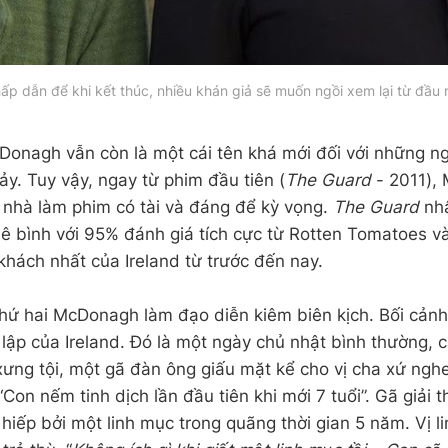
ấp dẫn để khi kết thúc, nhiều khán giả sẽ muốn ngồi xem lại từ đầu 
Donagh vẫn còn là một cái tên khá mới đối với những n
ảy. Tuy vậy, ngay từ phim đầu tiên (
The Guard
- 2011),
 nhà làm phim có tài và đáng để kỳ vọng.
The Guard
nhậ
hê bình với 95% đánh giá tích cực từ Rotten Tomatoes v
khách nhất của Ireland từ trước đến nay.
thứ hai McDonagh làm đạo diễn kiêm biên kịch. Bối cản
t lập của Ireland. Đó là một ngày chủ nhật bình thường, 
xưng tội, một gã đàn ông giấu mặt kể cho vị cha xứ nghe
on nếm tinh dịch lần đầu tiên khi mới 7 tuổi”. Gã giải t
 hiếp bởi một linh mục trong quãng thời gian 5 năm. Vị l