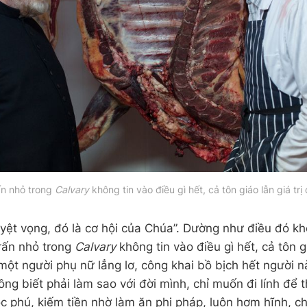
rấn nhỏ trong
Calvary
không tin vào điều gì hết, cả tôn giáo lẫn giá trị
uyệt vọng, đó là cơ hội của Chúa”. Dường như điều đó k
 trấn nhỏ trong
Calvary
không tin vào điều gì hết, cả tôn gi
một người phụ nữ lẳng lơ, công khai bồ bịch hết người n
ông biết phải làm sao với đời mình, chỉ muốn đi lính để 
c phú, kiếm tiền nhờ làm ăn phi pháp, luôn hợm hĩnh, chẳ