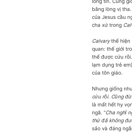
lòng tin. Cũng g
bằng lòng vị tha.
của Jesus cầu ng
cha xứ trong
Cal
Calvary
thể hiện
quan: thế giới t
thể được cứu rỗi
lạm dụng trẻ em)
của tôn giáo.
Nhưng giống như 
cứu rỗi. Cũng đừ
là mất hết hy vọ
ngã. “
Cha nghĩ ng
thứ đã không đư
sảo và đáng ngẫ