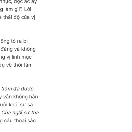
 nhục, độc ác ấy
 làm gì!”. Lời
 thái độ của vị
ông tỏ ra bi
g đáng và không
ng vị linh mục
ụ về thời tàn
n trộm đã được
này vẫn không hẳn
ười khỏi sự sa
. Cha nghĩ sự tha
g câu thoại sắc