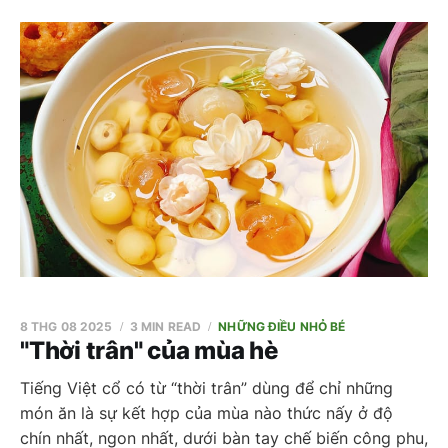
8 THG 08 2025
3 MIN READ
NHỮNG ĐIỀU NHỎ BÉ
"Thời trân" của mùa hè
Tiếng Việt cổ có từ “thời trân” dùng để chỉ những
món ăn là sự kết hợp của mùa nào thức nấy ở độ
chín nhất, ngon nhất, dưới bàn tay chế biến công phu,