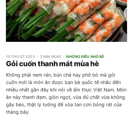
10 THG 07 2025
3 MIN READ
NHỮNG ĐIỀU NHỎ BÉ
Gỏi cuốn thanh mát mùa hè
Không phải nem rán, bún chả hay phở bò mà gỏi
cuốn mới là món ăn được bạn bè quốc tế nhắc đến
nhiều nhất gần đây khi nói về ẩm thực Việt Nam. Món
ăn này thanh đạm, giòn ngọt, vừa đủ chất vừa không
gây béo, thật lý tưởng để xóa tan cơn bỏng rát của
tháng bảy.