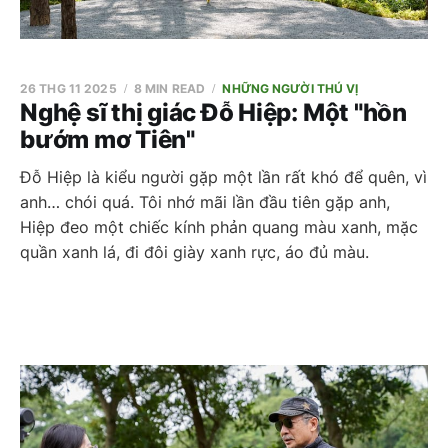
26 THG 11 2025
8 MIN READ
NHỮNG NGƯỜI THÚ VỊ
Nghệ sĩ thị giác Đỗ Hiệp: Một "hồn
bướm mơ Tiên"
Đỗ Hiệp là kiểu người gặp một lần rất khó để quên, vì
anh… chói quá. Tôi nhớ mãi lần đầu tiên gặp anh,
Hiệp đeo một chiếc kính phản quang màu xanh, mặc
quần xanh lá, đi đôi giày xanh rực, áo đủ màu.