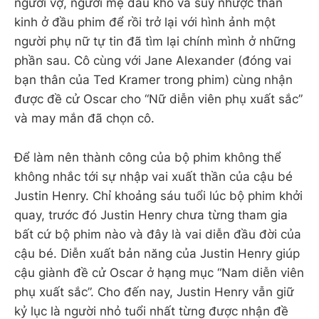
người vợ, người mẹ đau khổ và suy nhược thần
kinh ở đầu phim để rồi trở lại với hình ảnh một
người phụ nữ tự tin đã tìm lại chính mình ở những
phần sau. Cô cùng với Jane Alexander (đóng vai
bạn thân của Ted Kramer trong phim) cùng nhận
được đề cử Oscar cho “Nữ diễn viên phụ xuất sắc”
và may mắn đã chọn cô.
Để làm nên thành công của bộ phim không thể
không nhắc tới sự nhập vai xuất thần của cậu bé
Justin Henry. Chỉ khoảng sáu tuổi lúc bộ phim khởi
quay, trước đó Justin Henry chưa từng tham gia
bất cứ bộ phim nào và đây là vai diễn đầu đời của
cậu bé. Diễn xuất bản năng của Justin Henry giúp
cậu giành đề cử Oscar ở hạng mục “Nam diễn viên
phụ xuất sắc”. Cho đến nay, Justin Henry vẫn giữ
kỷ lục là người nhỏ tuổi nhất từng được nhận đề