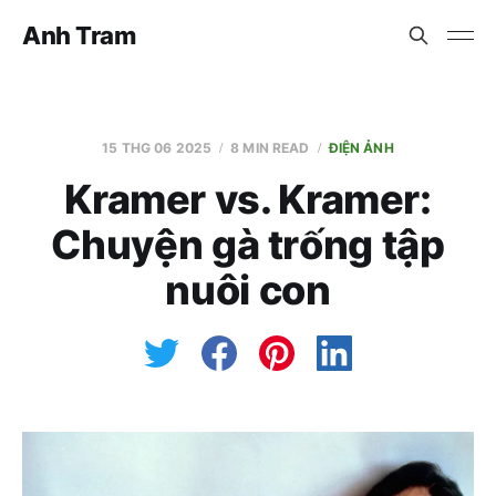
Anh Tram
15 THG 06 2025
8 MIN READ
ĐIỆN ẢNH
Kramer vs. Kramer:
Chuyện gà trống tập
nuôi con