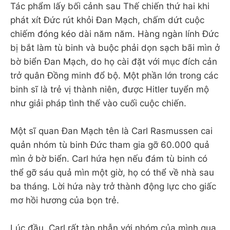
Tác phẩm lấy bối cảnh sau Thế chiến thứ hai khi
phát xít Đức rút khỏi Đan Mạch, chấm dứt cuộc
chiếm đóng kéo dài năm năm. Hàng ngàn lính Đức
bị bắt làm tù binh và buộc phải dọn sạch bãi mìn ở
bờ biển Đan Mạch, do họ cài đặt với mục đích cản
trở quân Đồng minh đổ bộ. Một phần lớn trong các
binh sĩ là trẻ vị thành niên, được Hitler tuyển mộ
như giải pháp tình thế vào cuối cuộc chiến.
Một sĩ quan Đan Mạch tên là Carl Rasmussen cai
quản nhóm tù binh Đức tham gia gỡ 60.000 quả
mìn ở bờ biển. Carl hứa hẹn nếu đám tù binh có
thể gỡ sáu quả mìn một giờ, họ có thể về nhà sau
ba tháng. Lời hứa này trở thành động lực cho giấc
mơ hồi hương của bọn trẻ.
Lúc đầu, Carl rất tàn nhẫn với nhóm của mình qua