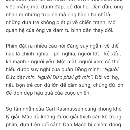
việc mắng mỏ, đánh đập, bỏ đói họ. Dần dần, ông
nhận ra những tù binh mà ông hành hạ chỉ là
những đứa trẻ không biết gì về chiến tranh. Mối
quan hệ của ông và đám tù binh dần thay đổi.
Phim đặt ra nhiều câu hỏi đáng suy ngẫm về thế
nào là chính nghĩa - phi nghĩa, người tốt - kẻ xấu,
kẻ mạnh - người yếu. Một mặt, người xem có thể
hiểu được suy nghĩ của quân Đồng minh: “
Người
Đức đặt mìn. Người Đức phải gỡ mìn”
. Đối với họ,
nếu bọn trẻ con đủ lớn để cầm súng, chúng đủ lớn
để dọn dẹp hậu quả của cuộc chiến.
Sự tàn nhẫn của Carl Rasmussen cũng không khó
lý giải. Mặc dù không được giải thích cặn kẽ trong
phim, dựa trên bối cảnh Đan Mạch bị chiếm đóng