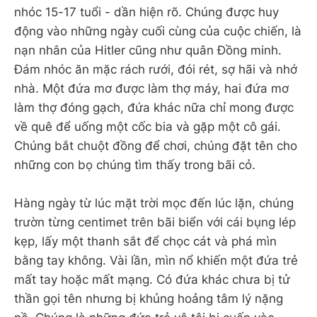
nhóc 15-17 tuổi - dần hiện rõ. Chúng được huy
động vào những ngày cuối cùng của cuộc chiến, là
nạn nhân của Hitler cũng như quân Đồng minh.
Đám nhóc ăn mặc rách rưới, đói rét, sợ hãi và nhớ
nhà. Một đứa mơ được làm thợ máy, hai đứa mơ
làm thợ đóng gạch, đứa khác nữa chỉ mong được
về quê để uống một cốc bia và gặp một cô gái.
Chúng bắt chuột đồng để chơi, chúng đặt tên cho
những con bọ chúng tìm thấy trong bãi cỏ.
Hàng ngày từ lúc mặt trời mọc đến lúc lặn, chúng
trườn từng centimet trên bãi biển với cái bụng lép
kẹp, lấy một thanh sắt để chọc cát và phá mìn
bằng tay không. Vài lần, mìn nổ khiến một đứa trẻ
mất tay hoặc mất mạng. Có đứa khác chưa bị tử
thần gọi tên nhưng bị khủng hoảng tâm lý nặng