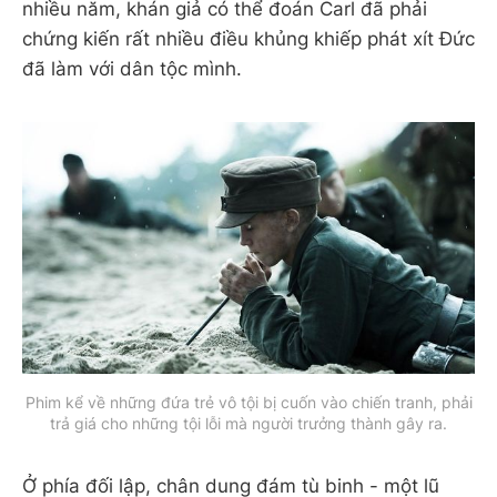
nhiều năm, khán giả có thể đoán Carl đã phải
chứng kiến rất nhiều điều khủng khiếp phát xít Đức
đã làm với dân tộc mình.
Phim kể về những đứa trẻ vô tội bị cuốn vào chiến tranh, phải
trả giá cho những tội lỗi mà người trưởng thành gây ra.
Ở phía đối lập, chân dung đám tù binh - một lũ