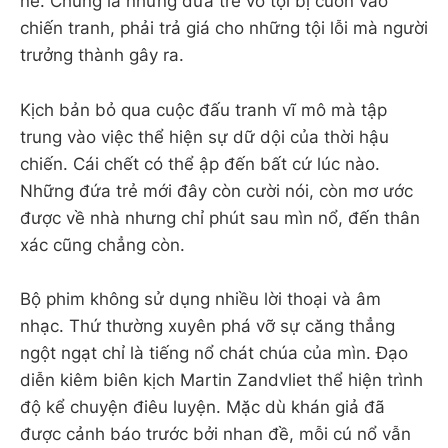
nề. Chúng là những đứa trẻ vô tội bị cuốn vào
chiến tranh, phải trả giá cho những tội lỗi mà người
trưởng thành gây ra.
Kịch bản bỏ qua cuộc đấu tranh vĩ mô mà tập
trung vào việc thể hiện sự dữ dội của thời hậu
chiến. Cái chết có thể ập đến bất cứ lúc nào.
Những đứa trẻ mới đây còn cười nói, còn mơ ước
được về nhà nhưng chỉ phút sau mìn nổ, đến thân
xác cũng chẳng còn.
Bộ phim không sử dụng nhiều lời thoại và âm
nhạc. Thứ thường xuyên phá vỡ sự căng thẳng
ngột ngạt chỉ là tiếng nổ chát chúa của mìn. Đạo
diễn kiêm biên kịch Martin Zandvliet thể hiện trình
độ kể chuyện điêu luyện. Mặc dù khán giả đã
được cảnh báo trước bởi nhan đề, mỗi cú nổ vẫn