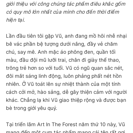
giới thiệu với công chúng tác phẩm điêu khắc gốm
có quy mô lớn nhất của mình cho đến thời điểm
hiện tại.
Lần đầu tiên tôi gặp Vũ, anh đang mồ hôi nhễ nhại
bê vác phần bệ tượng dưới nắng, đầy vẻ chăm
chú, say mê. Anh mặc áo phông đen, quần tối
màu, đầu đội mũ lưỡi trai, chân đi giày thể thao,
trông trẻ hơn so với tuổi. Vũ có ngũ quan sắc nét,
đôi mắt sáng linh động, luôn phảng phất nét hồn
nhiên. Ở Vũ toát lên sự nhiệt thành của một tính
cách cởi mở, hào sảng, dễ gây thiện cảm với người
khác. Chẳng lạ khi Vũ giao thiệp rộng và được bạn
bè trong giới yêu quý.
Tại triển lãm Art In The Forest năm thứ 10 này, Vũ
mang đến một cụm tác phẩm mang cái tên rất gợi