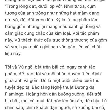
“Trong lòng đất, dưới lớp vỏ”. Nhìn từ xa, cụm
tượng của anh trông như những hạt mầm đang
nứt vỏ, đội đất vươn lên. Kỳ lạ là tác phẩm làm
bằng gốm nhưng lại mang màu xanh gỉ đồng và
cảm giác cứng chắc của kim loại. Với tác phẩm
này, Vũ thách thức cấu trúc thông thường của gốm
và vượt qua nhiều giới hạn vốn gắn liền với chất
liệu này.
Tôi và Vũ ngồi bệt trên bãi cỏ, ngay cạnh tác
phẩm, để trao đổi về mối nhân duyên “tiền định”
giữa anh và gốm. Đó là một buổi chiều cuối thu
tuyệt đẹp tại Bảo tàng Nghệ thuật Đương đại
Flamingo. Hoàng hôn dần buông xuống, tiết trời
hiu hắt, mùi cỏ, mùi đất bốc lên ấm áp, dễ chịu. Lũ
chim sáo, chim khách dạn người, sà xuống bãi cỏ,