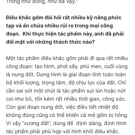
Trông như đồng, như đá vậy.”
Điêu khắc gốm đòi hỏi rất nhiều kỹ năng phức
tạp và ẩn chứa nhiều rủi ro trong mọi công
đoạn. Khi thực hiện tác phẩm này, anh đã phải
đối mặt với những thách thức nào?
Một tác phẩm điêu khắc gốm phải đi qua rất nhiều
công đoạn: tạo hình, phơi sấy, phủ men, cuối cùng
là nung đốt. Dựng hình là giai đoạn tính toán toàn
bộ khối lượng, trọng tâm, độ chịu lực của đất. Chỉ
cần sai sót một chút là tác phẩm sụt lún hoặc nứt
coi như bỏ, tốn kém rất nhiều thời gian, công sức.
Còn giai đoạn nung đốt, việc điều tiết nhiệt độ
không đúng cũng có thể khiến cả mẻ gốm bị hỏng.
Vì vậy “xương đất”, dùng để định dáng, định hình
tác phẩm phải phù hợp với hình khối điêu khắc.