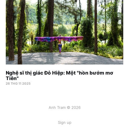
Nghệ sĩ thị giác Đỗ Hiệp: Một "hồn bướm mơ
Tiên"
26 THG 11 2025
Anh Tram © 2026
Sign up