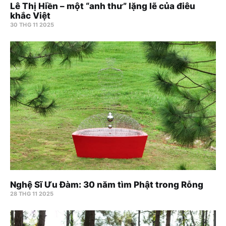
Lê Thị Hiền – một “anh thư” lặng lẽ của điêu
khắc Việt
30 THG 11 2025
Nghệ Sĩ Ưu Đàm: 30 năm tìm Phật trong Rỗng
28 THG 11 2025