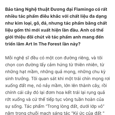
Bảo tàng Nghệ thuật Đương đại Flamingo có rất
nhiều tác phẩm điêu khắc với chất liệu đa dạng
như kim loại, gỗ, đá, nhưng tác phẩm bằng chất
liệu gốm thì mới xuất hiện lần đầu. Anh có thể
giới thiệu đôi chút về tác phẩm anh mang đến
triển lãm Art In The Forest lần này?
Mỗi nghệ sĩ đều có một con đường riêng, và tôi
chọn con đường lấy cảm hứng từ thiên nhiên, từ
những hạt mầm, những quả mọng, những chu kỳ
sinh trưởng. Tôi quan sát khi một trái chín mọng rơi
xuống đất mẹ, nó nảy mầm, lớn lên thành cây, rồi
chính cái cây đó lại đơm hoa kết trái lại rụng quả
rớt xuống và cứ thế tiếp tục vòng tuần hoàn của
sự sống. Tác phẩm “Trong lòng đất, dưới lớp vỏ”
nằm trong chuỗi mạch sáng tác "Ký ức của đất "