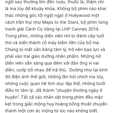
ngôi sao thường tìm đến rượu, thuốc lá, thậm chí
là ma túy để khuây khỏa. Không bộ phim nào khai
thác những góc tối ngột ngạt ở Hollywood một
cách trần trụi như Maps to the Stars, bộ phim từng
tranh giải Cành Cọ Vàng tại LHP Cannes 2014.
Trong phim, những diễn viên nhí bị đánh cắp tuổi
thơ và biến thành cỗ máy kiếm tiền của bố mẹ.
Chúng bị mất cân bằng tâm lý, trở nên bạo lực và
phải vào trại giáo dưỡng nhân phẩm. Những nữ
diễn viên sẵn sàng qua đêm với đàn ông vì vai
diễn, cướp bồ nhau để trả thù. Dường như tại kinh
đô điện ảnh thế giới, những lần hút chích ma túy,
những cuộc quan hệ tình dục tập thể, những buổi
điều trị tâm lý…đã thành “chuyện thường ngày ở
huyện”. Tất cả các nhân vật trong phim đều mặc
kẹt trong giấc mộng huy hoàng bỗng thoắt chuyển
thành một cơn ác mộng từ lúc nào không biết.