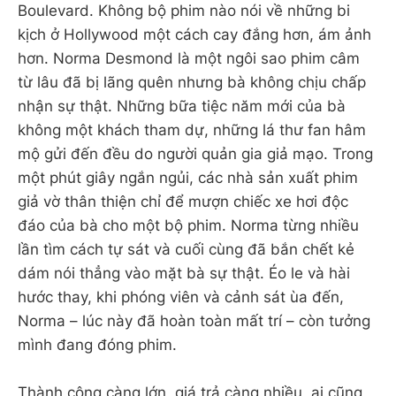
Boulevard. Không bộ phim nào nói về những bi
kịch ở Hollywood một cách cay đắng hơn, ám ảnh
hơn. Norma Desmond là một ngôi sao phim câm
từ lâu đã bị lãng quên nhưng bà không chịu chấp
nhận sự thật. Những bữa tiệc năm mới của bà
không một khách tham dự, những lá thư fan hâm
mộ gửi đến đều do người quản gia giả mạo. Trong
một phút giây ngắn ngủi, các nhà sản xuất phim
giả vờ thân thiện chỉ để mượn chiếc xe hơi độc
đáo của bà cho một bộ phim. Norma từng nhiều
lần tìm cách tự sát và cuối cùng đã bắn chết kẻ
dám nói thẳng vào mặt bà sự thật. Éo le và hài
hước thay, khi phóng viên và cảnh sát ùa đến,
Norma – lúc này đã hoàn toàn mất trí – còn tưởng
mình đang đóng phim.
Thành công càng lớn, giá trả càng nhiều, ai cũng