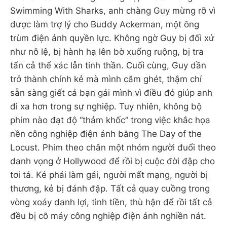
Swimming With Sharks, anh chàng Guy mừng rỡ vì
được làm trợ lý cho Buddy Ackerman, một ông
trùm điện ảnh quyền lực. Không ngờ Guy bị đối xử
như nô lệ, bị hành hạ lên bờ xuống ruộng, bị tra
tấn cả thể xác lẫn tinh thần. Cuối cùng, Guy dần
trở thành chính kẻ mà mình căm ghét, thậm chí
sẵn sàng giết cả bạn gái mình vì điều đó giúp anh
đi xa hơn trong sự nghiệp. Tuy nhiên, không bộ
phim nào đạt độ “thảm khốc” trong việc khắc họa
nền công nghiệp điện ảnh bằng The Day of the
Locust. Phim theo chân một nhóm người đuổi theo
danh vọng ở Hollywood để rồi bị cuộc đời đập cho
tơi tả. Kẻ phải làm gái, người mất mạng, người bị
thương, kẻ bị đánh đập. Tất cả quay cuồng trong
vòng xoáy danh lợi, tình tiền, thù hận để rồi tất cả
đều bị cỗ máy công nghiệp điện ảnh nghiền nát.