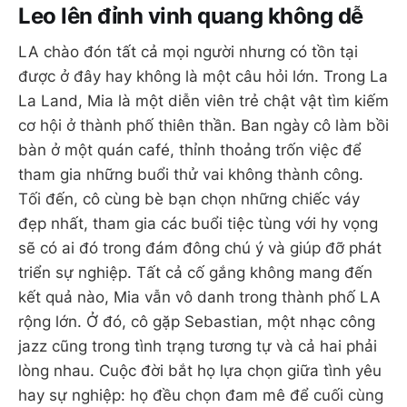
Leo lên đỉnh vinh quang không dễ
LA chào đón tất cả mọi người nhưng có tồn tại
được ở đây hay không là một câu hỏi lớn. Trong La
La Land, Mia là một diễn viên trẻ chật vật tìm kiếm
cơ hội ở thành phố thiên thần. Ban ngày cô làm bồi
bàn ở một quán café, thỉnh thoảng trốn việc để
tham gia những buổi thử vai không thành công.
Tối đến, cô cùng bè bạn chọn những chiếc váy
đẹp nhất, tham gia các buổi tiệc tùng với hy vọng
sẽ có ai đó trong đám đông chú ý và giúp đỡ phát
triển sự nghiệp. Tất cả cố gắng không mang đến
kết quả nào, Mia vẫn vô danh trong thành phố LA
rộng lớn. Ở đó, cô gặp Sebastian, một nhạc công
jazz cũng trong tình trạng tương tự và cả hai phải
lòng nhau. Cuộc đời bắt họ lựa chọn giữa tình yêu
hay sự nghiệp: họ đều chọn đam mê để cuối cùng