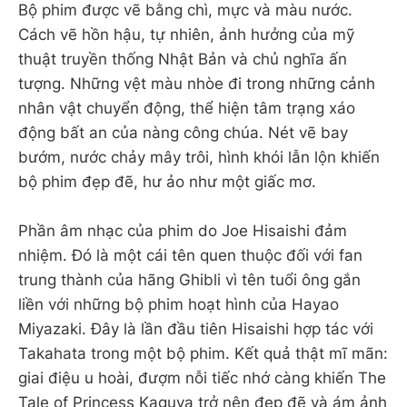
Bộ phim được vẽ bằng chì, mực và màu nước.
Cách vẽ hồn hậu, tự nhiên, ảnh hưởng của mỹ
thuật truyền thống Nhật Bản và chủ nghĩa ấn
tượng. Những vệt màu nhòe đi trong những cảnh
nhân vật chuyển động, thể hiện tâm trạng xáo
động bất an của nàng công chúa. Nét vẽ bay
bướm, nước chảy mây trôi, hình khói lẫn lộn khiến
bộ phim đẹp đẽ, hư ảo như một giấc mơ.
Phần âm nhạc của phim do Joe Hisaishi đảm
nhiệm. Đó là một cái tên quen thuộc đối với fan
trung thành của hãng Ghibli vì tên tuổi ông gắn
liền với những bộ phim hoạt hình của Hayao
Miyazaki. Đây là lần đầu tiên Hisaishi hợp tác với
Takahata trong một bộ phim. Kết quả thật mĩ mãn:
giai điệu u hoài, đượm nỗi tiếc nhớ càng khiến The
Tale of Princess Kaguya trở nên đẹp đẽ và ám ảnh