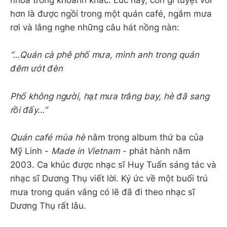
nhòa trong khoảnh khắc. Lúc này, còn gì tuyệt vời
hơn là được ngồi trong một quán café, ngắm mưa
rơi và lắng nghe những câu hát nồng nàn:
“…Quán cà phê phố mưa, mình anh trong quán
đêm ướt đèn
Phố không người, hạt mưa trắng bay, hè đã sang
rồi đấy…”
Quán café mùa hè
nằm trong album thứ ba của
Mỹ Linh -
Made in Vietnam
- phát hành năm
2003. Ca khúc được nhạc sĩ Huy Tuấn sáng tác và
nhạc sĩ Dương Thụ viết lời. Ký ức về một buổi trú
mưa trong quán vắng có lẽ đã đi theo nhạc sĩ
Dương Thụ rất lâu.