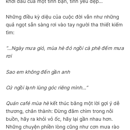
khởi đầu của một tình bạn, tình yêu đẹp…
Những điều kỳ diệu của cuộc đời vẫn như những
quả ngọt sẵn sàng rơi vào tay người tha thiết kiếm
tìm:
“…Ngày mưa gió, mùa hè đó ngồi cà phê đếm mưa
rơi
Sao em không đến gần anh
Cứ ngồi lạnh lùng góc riêng mình…”
Quán café mùa hè
kết thúc bằng một lời gợi ý dễ
thương, chân thành: Đừng đắm chìm trong nỗi
buồn, hãy ra khỏi vỏ ốc, hãy lại gần nhau hơn.
Những chuyện phiền lòng cũng như cơn mưa rào