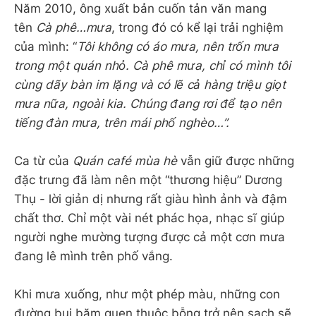
Năm 2010, ông xuất bản cuốn tản văn mang
tên
Cà phê…mưa
, trong đó có kể lại trải nghiệm
của mình: “
Tôi không có áo mưa, nên trốn mưa
trong một quán nhỏ. Cà phê mưa, chỉ có mình tôi
cùng dãy bàn im lặng và có lẽ cả hàng triệu giọt
mưa nữa, ngoài kia. Chúng đang rơi để tạo nên
tiếng đàn mưa, trên mái phố nghèo…”.
Ca từ của
Quán café mùa hè
vẫn giữ được những
đặc trưng đã làm nên một “thương hiệu” Dương
Thụ - lời giản dị nhưng rất giàu hình ảnh và đậm
chất thơ. Chỉ một vài nét phác họa, nhạc sĩ giúp
người nghe mường tượng được cả một cơn mưa
đang lê mình trên phố vắng.
Khi mưa xuống, như một phép màu, những con
đường bụi bặm quen thuộc bỗng trở nên sạch sẽ,