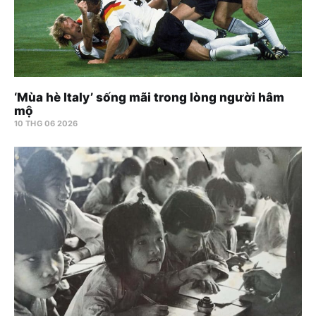
‘Mùa hè Italy’ sống mãi trong lòng người hâm
mộ
10 THG 06 2026