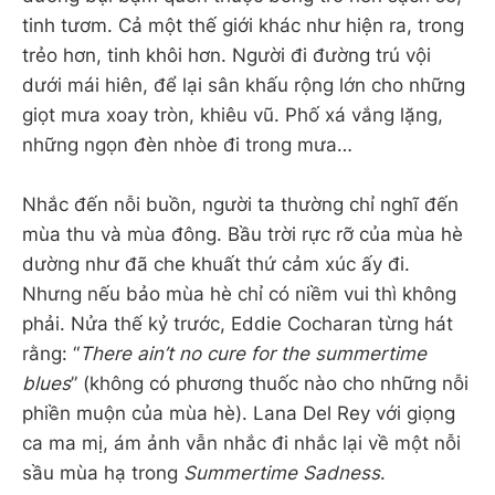
tinh tươm. Cả một thế giới khác như hiện ra, trong
trẻo hơn, tinh khôi hơn. Người đi đường trú vội
dưới mái hiên, để lại sân khấu rộng lớn cho những
giọt mưa xoay tròn, khiêu vũ. Phố xá vắng lặng,
những ngọn đèn nhòe đi trong mưa…
Nhắc đến nỗi buồn, người ta thường chỉ nghĩ đến
mùa thu và mùa đông. Bầu trời rực rỡ của mùa hè
dường như đã che khuất thứ cảm xúc ấy đi.
Nhưng nếu bảo mùa hè chỉ có niềm vui thì không
phải. Nửa thế kỷ trước, Eddie Cocharan từng hát
rằng: “
There ain’t no cure for the summertime
blues
” (không có phương thuốc nào cho những nỗi
phiền muộn của mùa hè). Lana Del Rey với giọng
ca ma mị, ám ảnh vẫn nhắc đi nhắc lại về một nỗi
sầu mùa hạ trong
Summertime Sadness
.