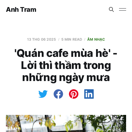
Anh Tram
13 THG 06 2025
5 MIN READ
ÂM NHẠC
'Quán cafe mùa hè' -
Lời thì thầm trong
những ngày mưa