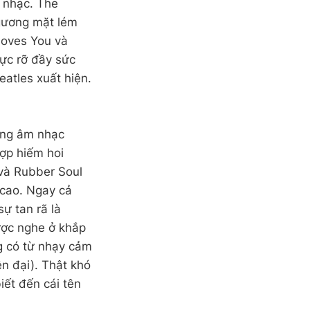
m nhạc. The
 gương mặt lém
Loves You và
rực rỡ đầy sức
eatles xuất hiện.
ợng âm nhạc
hợp hiếm hoi
 và Rubber Soul
 cao. Ngay cả
ự tan rã là
ược nghe ở khắp
g có từ nhạy cảm
n đại). Thật khó
iết đến cái tên