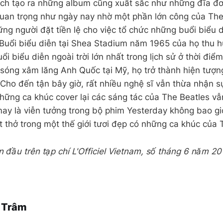
ch tạo ra những album cũng xuất sắc như những đĩa đơ
quan trọng như ngày nay nhờ một phần lớn công của The
ững người đặt tiền lệ cho việc tổ chức những buổi biểu 
Buổi biểu diễn tại Shea Stadium năm 1965 của họ thu 
uổi biểu diễn ngoài trời lớn nhất trong lịch sử ở thời đi
sóng xâm lăng Anh Quốc tại Mỹ, họ trở thành hiện tượn
Cho đến tận bây giờ, rất nhiều nghệ sĩ vẫn thừa nhận 
hững ca khúc cover lại các sáng tác của The Beatles v
ay là viễn tưởng trong bộ phim Yesterday không bao gi
t thở trong một thế giới tươi đẹp có những ca khúc của 
ần đầu trên tạp chí L'Officiel Vietnam, số tháng 6 năm 2
 Trâm