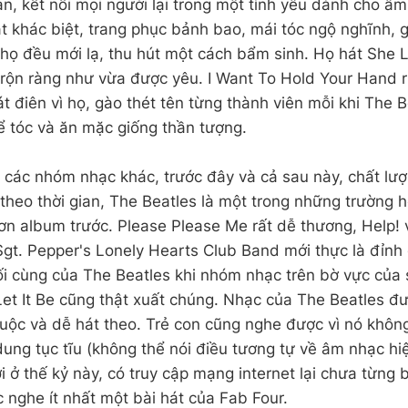
lan, kết nối mọi người lại trong một tình yêu dành cho â
ật khác biệt, trang phục bảnh bao, mái tóc ngộ nghĩnh,
ở họ đều mới lạ, thu hút một cách bẩm sinh. Họ hát She 
i rộn ràng như vừa được yêu. I Want To Hold Your Hand 
t điên vì họ, gào thét tên từng thành viên mỗi khi The B
ể tóc và ăn mặc giống thần tượng.
 các nhóm nhạc khác, trước đây và cả sau này, chất lư
theo thời gian, The Beatles là một trong những trường 
n album trước. Please Please Me rất dễ thương, Help!
gt. Pepper's Lonely Hearts Club Band mới thực là đỉnh
 cùng của The Beatles khi nhóm nhạc trên bờ vực của s
et It Be cũng thật xuất chúng. Nhạc của The Beatles đ
huộc và dễ hát theo. Trẻ con cũng nghe được vì nó khôn
ung tục tĩu (không thể nói điều tương tự về âm nhạc hiệ
 ở thế kỷ này, có truy cập mạng internet lại chưa từng b
 nghe ít nhất một bài hát của Fab Four.