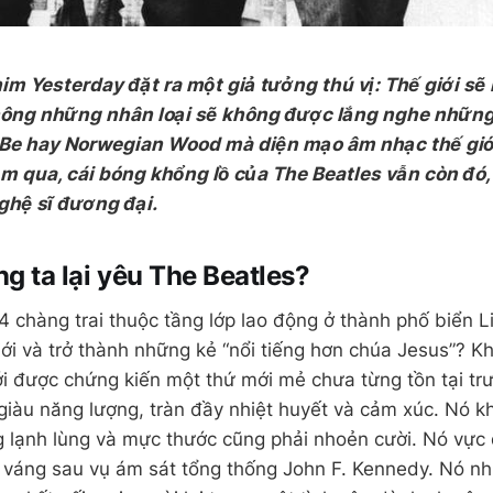
m Yesterday đặt ra một giả tưởng thú vị: Thế giới sẽ 
ông những nhân loại sẽ không được lắng nghe những 
t Be hay Norwegian Wood mà diện mạo âm nhạc thế giớ
m qua, cái bóng khổng lồ của The Beatles vẫn còn đó,
ghệ sĩ đương đại.
g ta lại yêu The Beatles?
 4 chàng trai thuộc tầng lớp lao động ở thành phố biển L
iới và trở thành những kẻ “nổi tiếng hơn chúa Jesus”? K
iới được chứng kiến một thứ mới mẻ chưa từng tồn tại t
 giàu năng lượng, tràn đầy nhiệt huyết và cảm xúc. Nó 
g lạnh lùng và mực thước cũng phải nhoẻn cười. Nó vực
váng sau vụ ám sát tổng thống John F. Kennedy. Nó nh