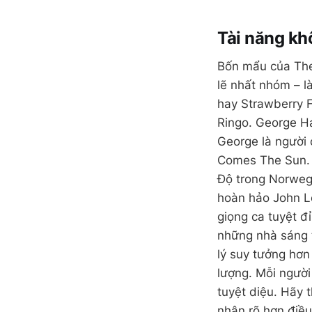
Tài năng kh
Bốn mẩu của The 
lẽ nhất nhóm – l
hay Strawberry F
Ringo. George Ha
George là người 
Comes The Sun. A
Độ trong Norweg
hoàn hảo John L
giọng ca tuyệt đ
những nhà sáng t
lý suy tưởng hơn
lượng. Mỗi người
tuyệt diệu. Hãy 
nhận rõ hơn điều