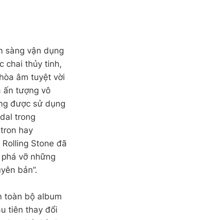
ẵn sàng vận dụng
 chai thủy tinh,
hòa âm tuyệt vời
a ấn tượng vô
ừng được sử dụng
dal trong
otron hay
 Rolling Stone đã
m phá vỡ những
yên bản”.
òn toàn bộ album
u tiên thay đổi