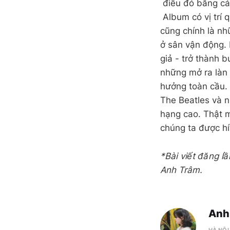
điều đó bằng cá
Album có vị trí 
cũng chính là nh
ở sân vận động. 
giả - trở thành b
những mở ra làn 
hưởng toàn cầu. 
The Beatles và n
hạng cao. Thật m
chúng ta được hí
*Bài viết đăng l
Anh Trâm.
Anh
HÀ NỘI