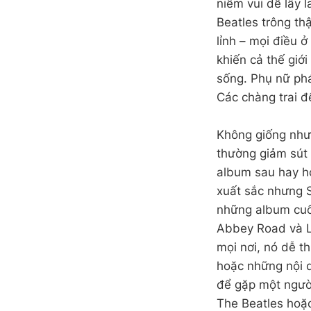
niềm vui dễ lây 
Beatles trông th
lỉnh – mọi điều 
khiến cả thế giớ
sống. Phụ nữ phá
Các chàng trai đ
Không giống như
thường giảm sút 
album sau hay hơ
xuất sắc nhưng S
những album cuối
Abbey Road và L
mọi nơi, nó dễ t
hoặc những nội d
để gặp một người
The Beatles hoặc