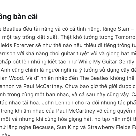
ông bàn cãi
Beatles đều tài năng và có cá tính riêng. Ringo Starr – 
à một tay trống kiệt xuất. Thật khó tưởng tượng Tomor
ields Forerver sẽ như thế nào nếu thiếu đi tiếng trống t
rrison với khả năng chơi guitar tuyệt vời và giọng hát
chấp bút lên những kiệt tác như While My Guitar Gentl
nh cũng chính là người nghĩ ra ý tưởng sử dụng cây đà
ian Wood. Và dĩ nhiên nhắc đến The Beatles không thể
ennon và Paul McCartney. Chưa bao giờ thế giới được c
ỉnh trong cùng một ban nhạc, và cả sau này cũng vậy. C
ác nhạc tài hoa. John Lennon cho ra đời những tác phẩm
 trong khi âm nhạc của Paul McCartney vô cùng quyến r
 một vẻ nhưng khi cùng hòa giọng hát, họ tạo nên một 
thử lắng nghe Because, Sun King và Strawberry Fields 
 này.