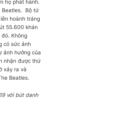
n họ phát hành.
 Beatles. Bộ tứ
diễn hoành tráng
hút 55.600 khán
ểm đó. Không
g có sức ảnh
sự ảnh hưởng của
ẫn nhận được thứ
ờ xảy ra và
The Beatles.
019 với bút danh