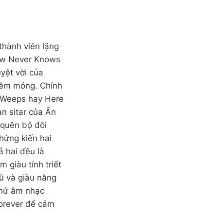
thành viên lặng
row Never Knows
uyệt vời của
 mềm mỏng. Chính
y Weeps hay Here
n sitar của Ấn
 quên bộ đôi
hứng kiến hai
ả hai đều là
 giàu tính triết
ũ và giàu năng
thứ âm nhạc
Forever để cảm