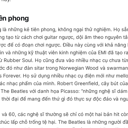
iên phong
 là những kẻ tiên phong, không ngại thử nghiệm. Họ s
ng tạo từ cách chơi guitar ngược, dội âm theo nguyên tắc
ợc để có đoạn chơi ngược. Điều này cùng với khả năng 
n và những kỹ thuật viên kinh nghiệm của EMI đã tạo r
từ Rubber Soul. Họ cũng đưa vào nhiều nhạc cụ chưa t
rước đó như đàn sitar trong Norwegian Wood và swarman
s Forever. Họ sử dụng nhiều nhạc cụ điện mới như mell
 các nhạc phẩm của mình. Robert Greenfield, cây bút của
h The Beatles với danh họa Picasso: “những nghệ sĩ dá
thời đại để mang đến thứ gì đó thực sự độc đáo và ngu
 và 60, các nghệ sĩ thường sẽ chỉ có một hai bản hit c
khúc lấp chỗ trống tệ hại. The Beatles là những người đầ