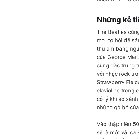
Những kẻ t
The Beatles cũng
mọi cơ hội để sá
thu âm băng ngư
của George Marti
cùng đặc trưng 
với nhạc rock t
Strawberry Field
clavioline trong
có lý khi so sán
những gò bó của 
Vào thập niên 50
sẽ là một vài ca 