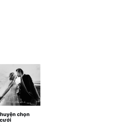
chuyện chọn
cưới
5