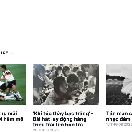
IKE...
ống mãi
'Khi tóc thầy bạc trắng' -
Tản mạn 
ời hâm mộ
Bài hát lay động hàng
nhạc đám 
triệu trái tim học trò
15 THG 08 202
20 THG 11 2025