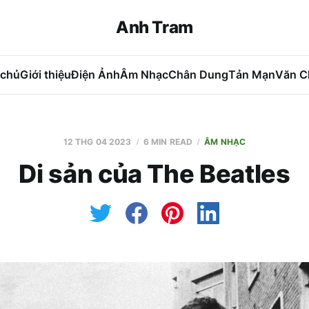
Anh Tram
 chủ
Giới thiệu
Điện Ảnh
Âm Nhạc
Chân Dung
Tản Mạn
Văn C
12 THG 04 2023
6 MIN READ
ÂM NHẠC
Di sản của The Beatles