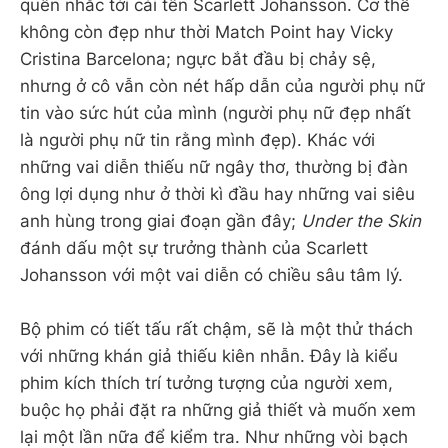
quên nhắc tới cái tên Scarlett Johansson. Cơ thể
không còn đẹp như thời Match Point hay Vicky
Cristina Barcelona; ngực bắt đầu bị chảy sệ,
nhưng ở cô vẫn còn nét hấp dẫn của người phụ nữ
tin vào sức hút của mình (người phụ nữ đẹp nhất
là người phụ nữ tin rằng mình đẹp). Khác với
những vai diễn thiếu nữ ngây thơ, thường bị đàn
ông lợi dụng như ở thời kì đầu hay những vai siêu
anh hùng trong giai đoạn gần đây;
Under the Skin
đánh dấu một sự trưởng thành của Scarlett
Johansson với một vai diễn có chiều sâu tâm lý.
Bộ phim có tiết tấu rất chậm, sẽ là một thử thách
với những khán giả thiếu kiên nhẫn. Đây là kiểu
phim kích thích trí tưởng tượng của người xem,
buộc họ phải đặt ra những giả thiết và muốn xem
lại một lần nữa để kiểm tra. Như những vòi bạch