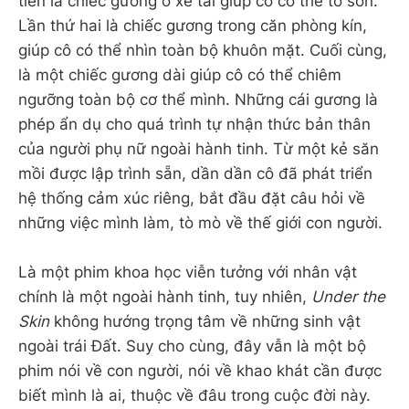
tiên là chiếc gương ở xe tải giúp cô có thể tô son.
Lần thứ hai là chiếc gương trong căn phòng kín,
giúp cô có thể nhìn toàn bộ khuôn mặt. Cuối cùng,
là một chiếc gương dài giúp cô có thể chiêm
ngưỡng toàn bộ cơ thể mình. Những cái gương là
phép ẩn dụ cho quá trình tự nhận thức bản thân
của người phụ nữ ngoài hành tinh. Từ một kẻ săn
mồi được lập trình sẵn, dần dần cô đã phát triển
hệ thống cảm xúc riêng, bắt đầu đặt câu hỏi về
những việc mình làm, tò mò về thế giới con người.
Là một phim khoa học viễn tưởng với nhân vật
chính là một ngoài hành tinh, tuy nhiên,
Under the
Skin
không hướng trọng tâm về những sinh vật
ngoài trái Đất. Suy cho cùng, đây vẫn là một bộ
phim nói về con người, nói về khao khát cần được
biết mình là ai, thuộc về đâu trong cuộc đời này.