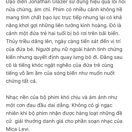
Đạo diễn Jonathan Glazer sử dụng hiệu quả lối nói
nửa chừng, ám chỉ. Phim có nhiều cảnh không hề
mang tính chất bạo lực trực tiếp nhưng lại có khả
năng khơi gợi những liên tưởng kinh hoàng. Đó là
cảnh một đứa trẻ hai tuổi bị bỏ rơi trên bãi biển.
Thủy triều dâng lên, ngày càng tiến sát đến vị trí
của đứa bé. Người phụ nữ ngoài hành tinh chứng
kiến nhưng quyết định quay lưng bỏ đi. Đằng sau
cô là tiếng khóc ngặt nghẽo của đứa trẻ cùng
tiếng vỗ ầm ầm của sóng biển như muốn nuốt
chửng tất cả.
Nhạc nền của bộ phim khó chịu và ám ảnh như
một cơn đau đầu dai dẳng. Không có gì ngạc
nhiên khi bộ phim nhận được hàng loạt những đề
cử giải thưởng danh giá cho phần soạn nhạc của
Mica Levi.