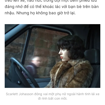
trèo lên xe, háo hức trông đợi một đêm phiêu lưu
đáng nhớ để có thể khoác lác với bạn bè trên bàn
nhậu. Nhưng họ không bao giờ trở lại.
Scarlett Johasson đóng vai một phụ nữ ngoài hành tinh lái xe
đi rình bắt con mồi.