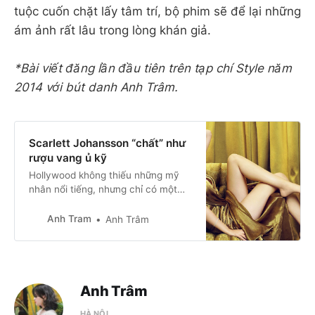
tuộc cuốn chặt lấy tâm trí, bộ phim sẽ để lại những
ám ảnh rất lâu trong lòng khán giả.
*Bài viết đăng lần đầu tiên trên tạp chí Style năm
2014 với bút danh Anh Trâm.
Scarlett Johansson “chất” như
rượu vang ủ kỹ
Hollywood không thiếu những mỹ
nhân nổi tiếng, nhưng chỉ có một
Scarlett Johansson. Dù hóa thân
thành nàng thơ trong phim độc lập
Anh Tram
Anh Trâm
hay trở thành đả nữ trên màn ảnh
rộng, cô luôn toát lên sức hút khó
cưỡng—một vẻ đẹp pha trộn giữa
vẻ ngây thơ nữ tính và thần thái
đầy mê hoặc, khiến bao người say
Anh Trâm
đắm.
HÀ NỘI