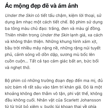
Ác mộng đẹp đẽ và ám ảnh
Under the Skin
có tiết tấu chậm, kiệm lời thoại, sử
dụng âm nhạc một cách tiết chế. Bộ phim sử dụng
ba tông màu chủ đạo: trắng, đen và màu gỉ đồng.
Thiên nhiên trong
Under the Skin
lạnh giá, xa cách
và không thân thiện. Những khung hình xám xịt,
bầu trời nhiều mây nặng nề, những rặng núi tuyết
phủ, cảnh sóng vỗ dồn dập, sương mù bốc lên
cuồn cuộn… Tất cả tạo cảm giác bất an, bức bối
và nghẹt thở.
Bộ phim có những trường đoạn đẹp đến ma mị, đủ
sức bám rễ rất sâu vào tâm trí khán giả. Đó là một
khoảng không đen thẫm vô tận, phi vật thể, không
đầu không cuối. Nhân vật của Scarlett Johansson
từ từ trút bỏ xiêm y, bước lùi khoan thai về phía