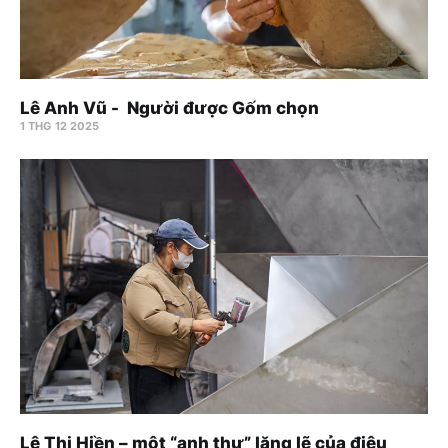
Lê Anh Vũ - Người được Gốm chọn
1 THG 12 2025
Lê Thị Hiền – một “anh thư” lặng lẽ của điêu