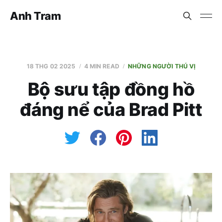
Anh Tram
18 THG 02 2025
4 MIN READ
NHỮNG NGƯỜI THÚ VỊ
Bộ sưu tập đồng hồ
đáng nể của Brad Pitt