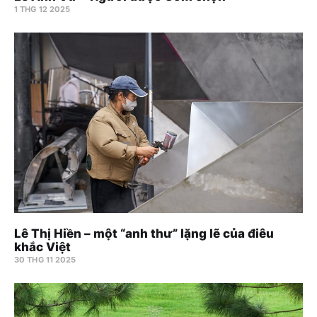
1 THG 12 2025
Lê Thị Hiền – một “anh thư” lặng lẽ của điêu
khắc Việt
30 THG 11 2025