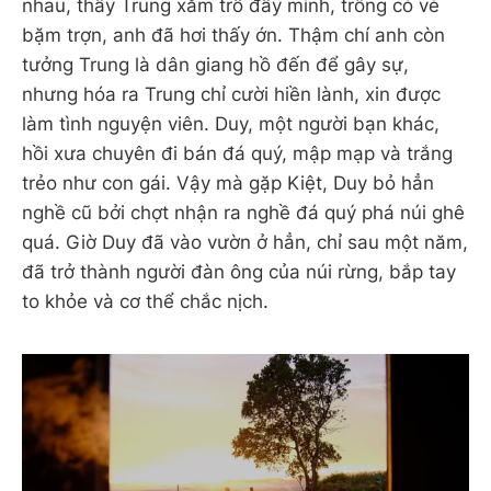
nhau, thấy Trung xăm trổ đầy mình, trông có vẻ
bặm trợn, anh đã hơi thấy ớn. Thậm chí anh còn
tưởng Trung là dân giang hồ đến để gây sự,
nhưng hóa ra Trung chỉ cười hiền lành, xin được
làm tình nguyện viên. Duy, một người bạn khác,
hồi xưa chuyên đi bán đá quý, mập mạp và trắng
trẻo như con gái. Vậy mà gặp Kiệt, Duy bỏ hẳn
nghề cũ bởi chợt nhận ra nghề đá quý phá núi ghê
quá. Giờ Duy đã vào vườn ở hẳn, chỉ sau một năm,
đã trở thành người đàn ông của núi rừng, bắp tay
to khỏe và cơ thể chắc nịch.