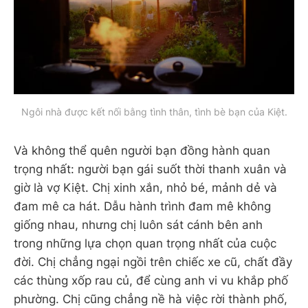
Ngôi nhà được kết nối bằng tình thân, tình bè bạn của Kiệt.
Và không thể quên người bạn đồng hành quan
trọng nhất: người bạn gái suốt thời thanh xuân và
giờ là vợ Kiệt. Chị xinh xắn, nhỏ bé, mảnh dẻ và
đam mê ca hát. Dẫu hành trình đam mê không
giống nhau, nhưng chị luôn sát cánh bên anh
trong những lựa chọn quan trọng nhất của cuộc
đời. Chị chẳng ngại ngồi trên chiếc xe cũ, chất đầy
các thùng xốp rau củ, để cùng anh vi vu khắp phố
phường. Chị cũng chẳng nề hà việc rời thành phố,