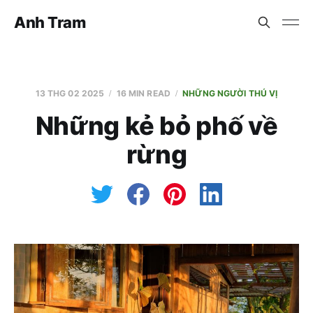
Anh Tram
13 THG 02 2025
16 MIN READ
NHỮNG NGƯỜI THÚ VỊ
Những kẻ bỏ phố về
rừng