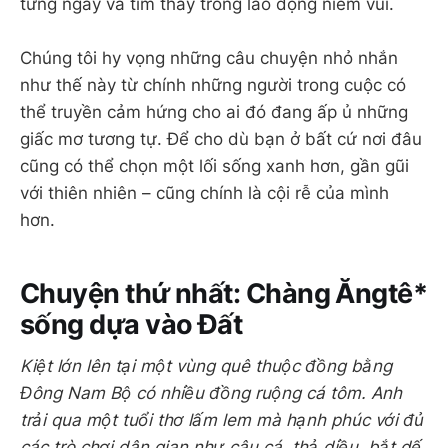
từng ngày và tìm thấy trong lao động niềm vui.
Chúng tôi hy vọng những câu chuyện nhỏ nhắn
như thế này từ chính những người trong cuộc có
thể truyền cảm hứng cho ai đó đang ấp ủ những
giấc mơ tương tự. Để cho dù bạn ở bất cứ nơi đâu
cũng có thể chọn một lối sống xanh hơn, gần gũi
với thiên nhiên – cũng chính là cội rễ của mình
hơn.
Chuyện thứ nhất: Chàng Ăngtê*
sống dựa vào Đất
Kiệt lớn lên tại một vùng quê thuộc đồng bằng
Đông Nam Bộ có nhiều đồng ruộng cá tôm. Anh
trải qua một tuổi thơ lấm lem mà hạnh phúc với đủ
các trò chơi dân gian như câu cá, thả diều, bắt dế,