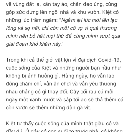
về vùng đất lạ, xắn tay áo, chân đeo ủng, cùng
góp sức dựng lên ngôi nhà và khu vườn. Kiệt có
những lúc trầm ngâm: “
Ngẫm lại lúc mới lên lạc
lõng và sợ hãi, chỉ còn mỗi cô vợ vì quá thương
mình nên bỏ hết mọi thứ để cùng mình vượt qua
giai đoạn khó khăn nà
y.”
Trong khi cả thế giới vật lộn vì đại dịch Covid-19,
cuộc sống của Kiệt và những người bạn hầu như
không bị ảnh hưởng gì. Hàng ngày, họ vẫn lao
động chăm chỉ, vẫn ăn chơi và vẫn yêu thương
nhau chẳng có gì thay đổi. Cây cối rau củ mỗi
ngày một xanh mướt và sắp tới ao sẽ thả thêm cá
còn vườn sẽ thêm những đàn gà vịt.
Kiệt tự thấy cuộc sống của mình thật giàu có và
đầy đủ. Ở đây có con suối to trước nhà, có không