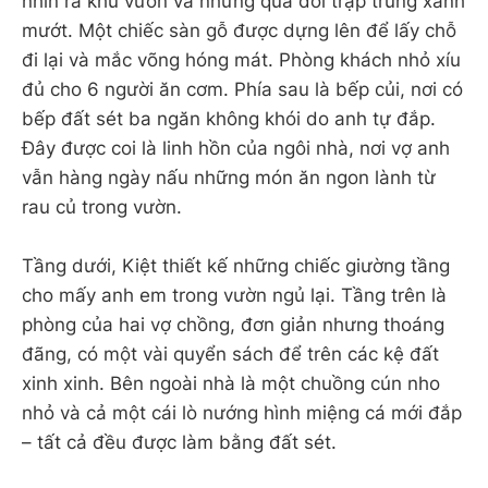
nhìn ra khu vườn và những quả đồi trập trùng xanh
mướt. Một chiếc sàn gỗ được dựng lên để lấy chỗ
đi lại và mắc võng hóng mát. Phòng khách nhỏ xíu
đủ cho 6 người ăn cơm. Phía sau là bếp củi, nơi có
bếp đất sét ba ngăn không khói do anh tự đắp.
Đây được coi là linh hồn của ngôi nhà, nơi vợ anh
vẫn hàng ngày nấu những món ăn ngon lành từ
rau củ trong vườn.
Tầng dưới, Kiệt thiết kế những chiếc giường tầng
cho mấy anh em trong vườn ngủ lại. Tầng trên là
phòng của hai vợ chồng, đơn giản nhưng thoáng
đãng, có một vài quyển sách để trên các kệ đất
xinh xinh. Bên ngoài nhà là một chuồng cún nho
nhỏ và cả một cái lò nướng hình miệng cá mới đắp
– tất cả đều được làm bằng đất sét.