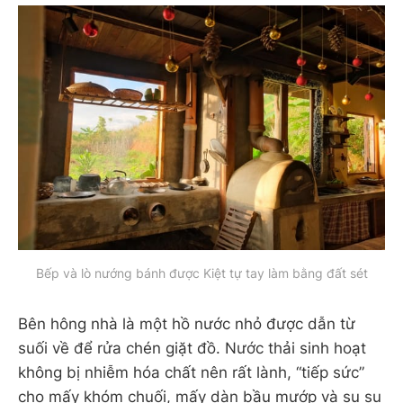
Bếp và lò nướng bánh được Kiệt tự tay làm bằng đất sét
Bên hông nhà là một hồ nước nhỏ được dẫn từ
suối về để rửa chén giặt đồ. Nước thải sinh hoạt
không bị nhiễm hóa chất nên rất lành, “tiếp sức”
cho mấy khóm chuối, mấy dàn bầu mướp và su su