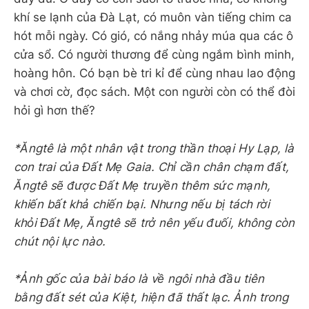
khí se lạnh của Đà Lạt, có muôn vàn tiếng chim ca
hót mỗi ngày. Có gió, có nắng nhảy múa qua các ô
cửa sổ. Có người thương để cùng ngắm bình minh,
hoàng hôn. Có bạn bè tri kỉ để cùng nhau lao động
và chơi cờ, đọc sách. Một con người còn có thể đòi
hỏi gì hơn thế?
*Ăngtê là một nhân vật trong thần thoại Hy Lạp, là
con trai của Đất Mẹ Gaia. Chỉ cần chân chạm đất,
Ăngtê sẽ được Đất Mẹ truyền thêm sức mạnh,
khiến bất khả chiến bại. Nhưng nếu bị tách rời
khỏi Đất Mẹ, Ăngtê sẽ trở nên yếu đuối, không còn
chút nội lực nào.
*Ảnh gốc của bài báo là về ngôi nhà đầu tiên
bằng đất sét của Kiệt, hiện đã thất lạc. Ảnh trong