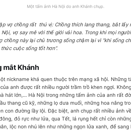
Một tấm ảnh Hà Nội do anh Khánh chụp.
cặp vợ chồng rất thú vị: Chồng thích lang thang, bắt lấ
ội, vợ say mê với thế giới vải hoa. Trong khi mọi người 
vợ chồng này lại chủ trương sống chậm lại vì “khi sống c
 thức cuộc sống tốt hơn”.
g mắt Khánh
một nickname khá quen thuộc trên mạng xã hội. Những 
của anh được rất nhiều người trầm trồ khen ngợi. Khôn
à hát lớn,… Hà Nội trong những tấm ảnh của anh rất đờ
cầu thang cũ kỹ, những lọ dưa muối, những hoa nắng tr
n con đường lầy lội. Đặc biệt, anh chụp rất nhiều ảnh v
ông, đỏ rực như lửa, qua Tết, lá rụng hết chỉ còn nhữ
uân, lộc non nhú lên như những ngọn lửa xanh, để sang 