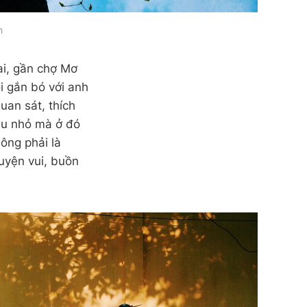
h
ai, gần chợ Mơ
i gắn bó với anh
uan sát, thích
thu nhỏ mà ở đó
ông phải là
uyện vui, buồn