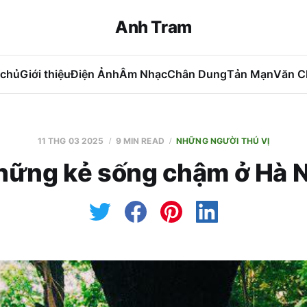
Anh Tram
 chủ
Giới thiệu
Điện Ảnh
Âm Nhạc
Chân Dung
Tản Mạn
Văn C
11 THG 03 2025
9 MIN READ
NHỮNG NGƯỜI THÚ VỊ
hững kẻ sống chậm ở Hà N