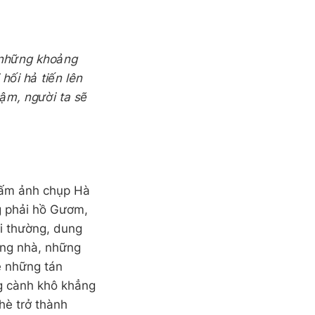
y những khoảng
hối hả tiến lên
hậm, người ta sẽ
tấm ảnh chụp Hà
g phải hồ Gươm,
i thường, dung
ong nhà, những
ề những tán
ng cành khô khẳng
hè trở thành