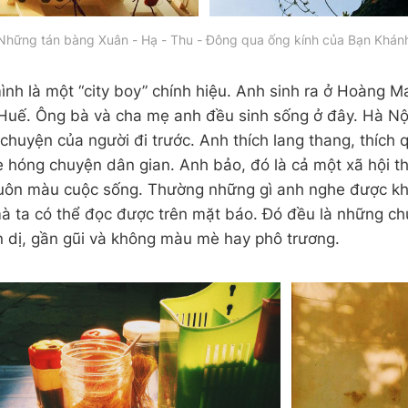
Những tán bàng Xuân - Hạ - Thu - Đông qua ống kính của Bạn Khán
nh là một “city boy” chính hiệu. Anh sinh ra ở Hoàng M
 Huế. Ông bà và cha mẹ anh đều sinh sống ở đây. Hà Nộ
huyện của người đi trước. Anh thích lang thang, thích q
hè hóng chuyện dân gian. Anh bảo, đó là cả một xã hội 
muôn màu cuộc sống. Thường những gì anh nghe được kh
mà ta có thể đọc được trên mặt báo. Đó đều là những ch
ản dị, gần gũi và không màu mè hay phô trương.