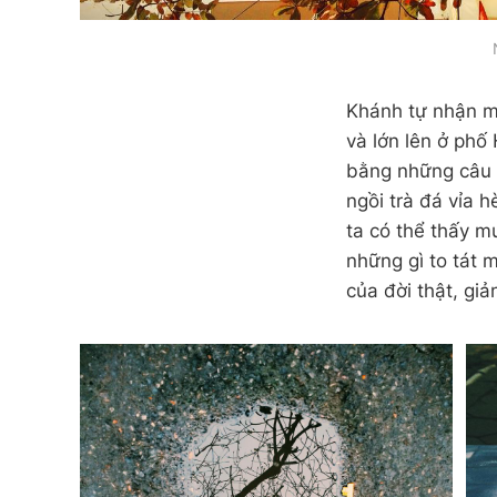
Khánh tự nhận mì
và lớn lên ở phố
bằng những câu c
ngồi trà đá vỉa 
ta có thể thấy 
những gì to tát 
của đời thật, gi